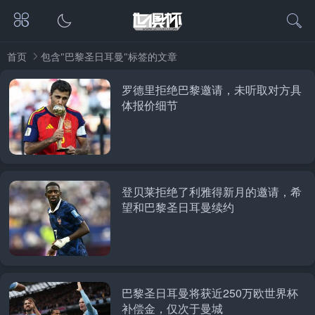
首页
包含"巴黎圣日耳曼"标签的文章
罗德里拒绝巴黎邀请，未听取对方具
体报价细节
登贝莱拒绝了利雅得新月的邀请，希
望和巴黎圣日耳曼续约
巴黎圣日耳曼将获近250万欧世界杯
补偿金，仅次于曼城