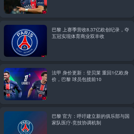
巴黎 上赛季营收8.37亿欧创纪录，夺
五冠实现体育商业双丰收
法甲 身价更新：登贝莱 重回1亿欧身
价，巴黎 球员包揽前10
巴黎 官方：呼吁建立新的俱乐部与国
家队医疗-竞技协调机制