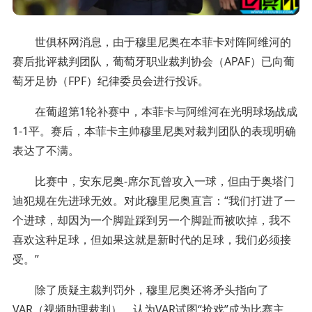
世俱杯网消息，由于穆里尼奥在本菲卡对阵阿维河的
赛后批评裁判团队，葡萄牙职业裁判协会（APAF）已向葡
萄牙足协（FPF）纪律委员会进行投诉。
在葡超第1轮补赛中，本菲卡与阿维河在光明球场战成
1-1平。赛后，本菲卡主帅穆里尼奥对裁判团队的表现明确
表达了不满。
比赛中，安东尼奥-席尔瓦曾攻入一球，但由于奥塔门
迪犯规在先进球无效。对此穆里尼奥直言：“我们打进了一
个进球，却因为一个脚趾踩到另一个脚趾而被吹掉，我不
喜欢这种足球，但如果这就是新时代的足球，我们必须接
受。”
除了质疑主裁判罚外，穆里尼奥还将矛头指向了
VAR（视频助理裁判），认为VAR试图“抢戏”成为比赛主