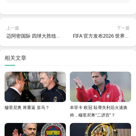
上一篇
下一篇
迈阿密国际 四球大胜纽约城，提前晋级季后赛
FIFA 官方发布2026 世界杯 吉祥物，凸显美加墨三国文化符号
相关文章
穆里尼奥 将重返 皇马？
本菲卡 欧冠 耻辱失利后火速换
帅，穆里尼奥“二进宫”？