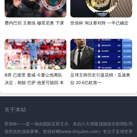
费内巴切 主教练 穆里尼奥 下课
世俱杯 淘汰赛对阵 一半已确定
B席 已接受 曼城 今夏让他离队
足球主帅历史引援花销：瓜迪奥
决定，相较 巴萨 他更可能回 本
拉 20.6亿欧第一
菲卡
关于本站
世俱杯——是一项由国际足联主办、来自六大洲最顶级俱乐部球队同
场竞技的顶级赛事。世俱杯网(www.shijubei.com）专注于足球世界