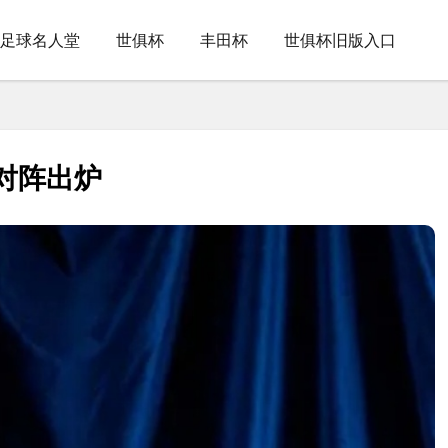
足球名人堂
世俱杯
丰田杯
世俱杯旧版入口
段对阵出炉