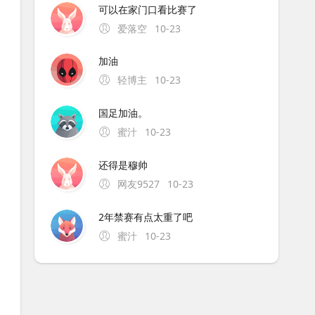
可以在家门口看比赛了
爱落空
10-23
加油
轻博主
10-23
国足加油。
蜜汁
10-23
还得是穆帅
网友9527
10-23
2年禁赛有点太重了吧
蜜汁
10-23