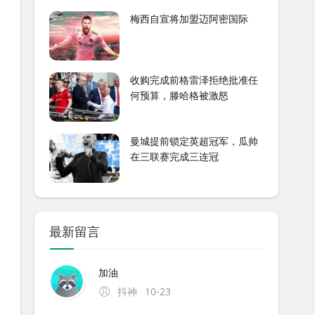
梅西自宣将加盟迈阿密国际
收购完成前格雷泽拒绝批准任
何预算，滕哈格被激怒
曼城提前锁定英超冠军，瓜帅
在三联赛完成三连冠
最新留言
加油
抖神
10-23