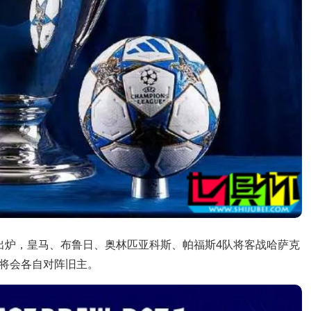
果出炉，皇马、布鲁日、奥林匹亚科斯、帕福斯4队将客战哈萨克
将会各自对阵旧主。