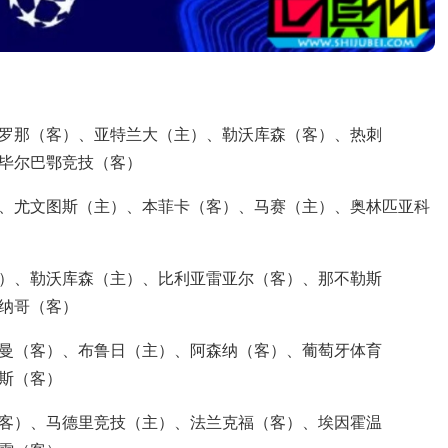
罗那（客）、亚特兰大（主）、勒沃库森（客）、热刺
毕尔巴鄂竞技（客）
、尤文图斯（主）、本菲卡（客）、马赛（主）、奥林匹亚科
）、勒沃库森（主）、比利亚雷亚尔（客）、那不勒斯
纳哥（客）
曼（客）、布鲁日（主）、阿森纳（客）、葡萄牙体育
斯（客）
客）、马德里竞技（主）、法兰克福（客）、埃因霍温