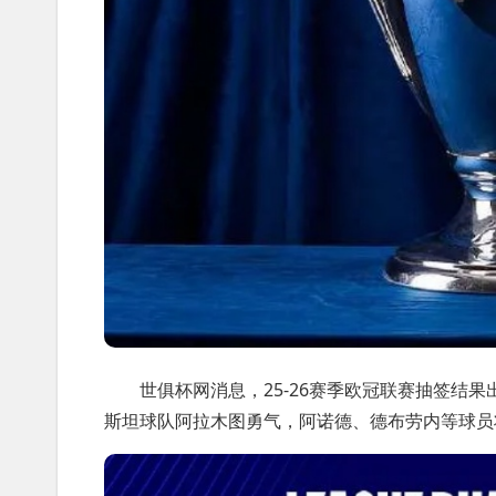
世俱杯网消息，25-26赛季欧冠联赛抽签结
斯坦球队阿拉木图勇气，阿诺德、德布劳内等球员