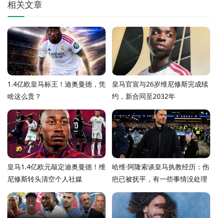
相关文章
1.4亿欧皇马标王！迪奥曼德，凭
皇马官宣与26岁维尼修斯完成续
啥这么贵？
约，新合同至2032年
皇马1.4亿欧元敲定迪奥曼德！维
哈维·阿隆索谈皇马执教经历：伤
尼修斯转头清空个人社媒
疤已被抚平，有一些事情没处理
好