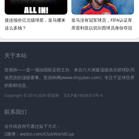
接连报价亿元级球星，皇马哪来
皇马没有冠军球员，FIFA认证库
这么多钱？
库雷利亚以切尔西球员身份夺冠
关于本站
世俱杯——是一项由国际足联主办、来自六大洲最顶级俱乐部球队同
场竞技的顶级赛事。世俱杯网(www.shijubei.com）专注于足球世界
的新鲜信息。
Copyright © 2019-2026
世俱杯
京ICP备16008313号-4
联系我们
合作或咨询可通过如下方式：
微博：weibo.com/ClubWorldCup