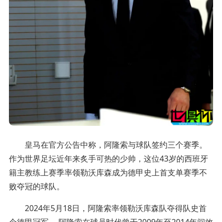
皇马在官方公告中称，阿隆索与球队签约三个赛季。
作为世界足坛近年来炙手可热的少帅，这位43岁的西班牙
籍主教练上赛季率领勒沃库森成为德甲史上首支单赛季不
败夺冠的球队。
2024年5月18日，阿隆索率领勒沃库森队夺得队史首
个德甲冠军。 阿隆索在球员时代曾于2009年至2014年间效