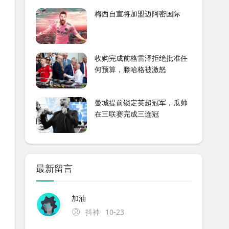
梅西自宣将加盟迈阿密国际
收购完成前格雷泽拒绝批准任
何预算，滕哈格被激怒
曼城提前锁定英超冠军，瓜帅
在三联赛完成三连冠
最新留言
加油
抖神
10-23