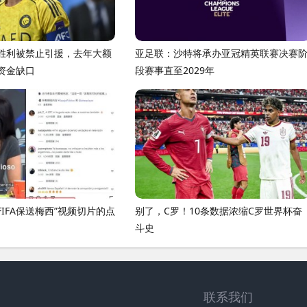
胜利被禁止引援，去年大额
亚足联：沙特将承办亚冠精英联赛决赛
资金缺口
段赛事直至2029年
FIFA保送梅西”视频切片的点
别了，C罗！10条数据浓缩C罗世界杯奋
斗史
联系我们