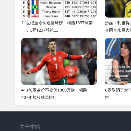
21世纪至今制造进球榜：梅西1337球第
沙媒：利雅得
一，C罗1237球第二
合同带来巨大
41岁C罗身价不变仍1000万欧，领跑
C罗取消了对“
40+年龄段球员排行
赞
关于本站